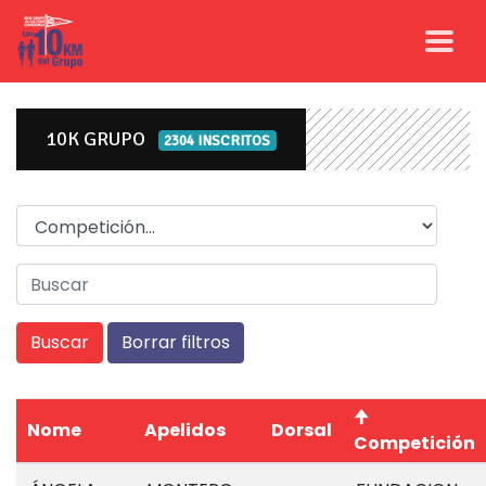
10K GRUPO
2304 INSCRITOS
Competicion
Nome
Apelidos
Dorsal
Competición