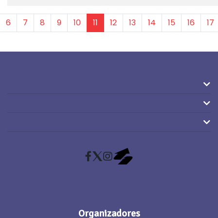
6
7
8
9
10
11
12
13
14
15
16
17
Facebook
X (Twitter)
Instagram
RaceMapp
Organizadores