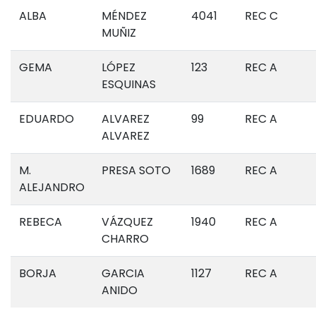
ALBA
MÉNDEZ
4041
REC C
MUÑIZ
GEMA
LÓPEZ
123
REC A
ESQUINAS
EDUARDO
ALVAREZ
99
REC A
ALVAREZ
M.
PRESA SOTO
1689
REC A
ALEJANDRO
REBECA
VÁZQUEZ
1940
REC A
CHARRO
BORJA
GARCIA
1127
REC A
ANIDO