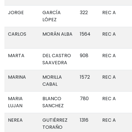
JORGE
GARCÍA
322
REC A
LÓPEZ
CARLOS
MORÁN ALBA
1564
REC A
MARTA
DEL CASTRO
908
REC A
SAAVEDRA
MARINA
MORILLA
1572
REC A
CABAL
MARIA
BLANCO
780
REC A
LUJAN
SANCHEZ
NEREA
GUTIÉRREZ
1316
REC A
TORAÑO