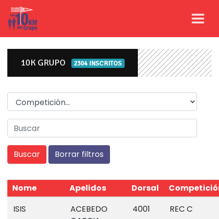
10K GRUPO
2304 INSCRITOS
Competicion
Nome
Apelidos
Dorsal
Competició
ISIS
ACEBEDO
4001
REC C