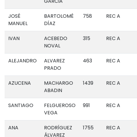
GARCIA
JOSÉ
BARTOLOMÉ
758
REC A
MANUEL
DÍAZ
IVAN
ACEBEDO
315
REC A
NOVAL
ALEJANDRO
ALVAREZ
463
REC A
PRADO
AZUCENA
MACHARGO
1439
REC A
ABADIN
SANTIAGO
FELGUEROSO
991
REC A
VEGA
ANA
RODRÍGUEZ
1755
REC A
ÁLVAREZ