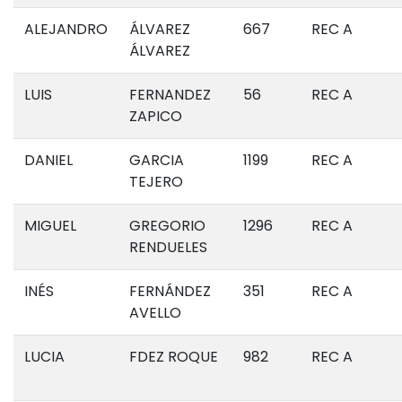
ALEJANDRO
ÁLVAREZ
667
REC A
ÁLVAREZ
LUIS
FERNANDEZ
56
REC A
ZAPICO
DANIEL
GARCIA
1199
REC A
TEJERO
MIGUEL
GREGORIO
1296
REC A
RENDUELES
INÉS
FERNÁNDEZ
351
REC A
AVELLO
LUCIA
FDEZ ROQUE
982
REC A