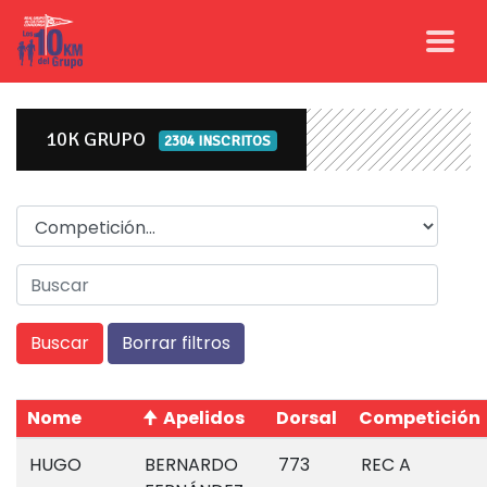
10K GRUPO
2304 INSCRITOS
Competicion
Nome
Apelidos
Dorsal
Competición
HUGO
BERNARDO
773
REC A