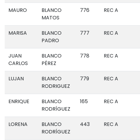
MAURO
BLANCO
776
REC A
MATOS
MARISA
BLANCO
777
REC A
PADRO
JUAN
BLANCO
778
REC A
CARLOS
PÉREZ
LUJAN
BLANCO
779
REC A
RODRIGUEZ
ENRIQUE
BLANCO
165
REC A
RODRÍGUEZ
LORENA
BLANCO
443
REC A
RODRÍGUEZ