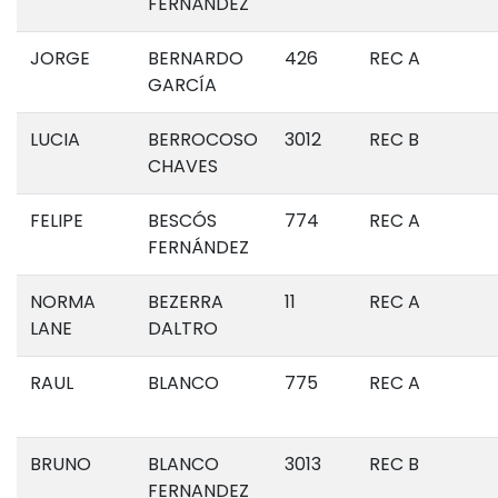
FERNÁNDEZ
JORGE
BERNARDO
426
REC A
GARCÍA
LUCIA
BERROCOSO
3012
REC B
CHAVES
FELIPE
BESCÓS
774
REC A
FERNÁNDEZ
NORMA
BEZERRA
11
REC A
LANE
DALTRO
RAUL
BLANCO
775
REC A
BRUNO
BLANCO
3013
REC B
FERNANDEZ