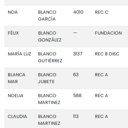
NOA
BLANCO
4010
REC C
GARCÍA
FÉLIX
BLANCO
—
FUNDACION
GONZÁLEZ
MARÍA LUZ
BLANCO
3137
REC B DISC
GUTIÉRREZ
BLANCA
BLANCO
63
REC A
MAR
JUBETE
NOELIA
BLANCO
588
REC A
MARTINEZ
CLAUDIA
BLANCO
113
REC A
MARTINEZ