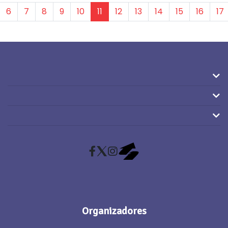
6
7
8
9
10
11
12
13
14
15
16
17
Facebook
X (Twitter)
Instagram
RaceMapp
Organizadores