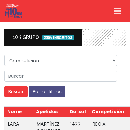
10K GRUPO
2304 INSCRITOS
Competicion
Nome
Apelidos
Dorsal
Competición
LARA
MARTÍNEZ
1477
REC A