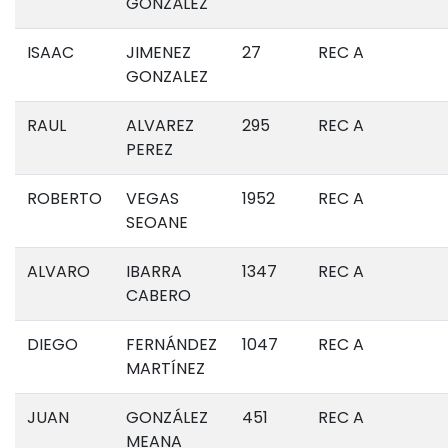
GONZÁLEZ
ISAAC
JIMENEZ
27
REC A
GONZALEZ
RAUL
ALVAREZ
295
REC A
PEREZ
ROBERTO
VEGAS
1952
REC A
SEOANE
ALVARO
IBARRA
1347
REC A
CABERO
DIEGO
FERNÁNDEZ
1047
REC A
MARTÍNEZ
JUAN
GONZÁLEZ
451
REC A
MEANA