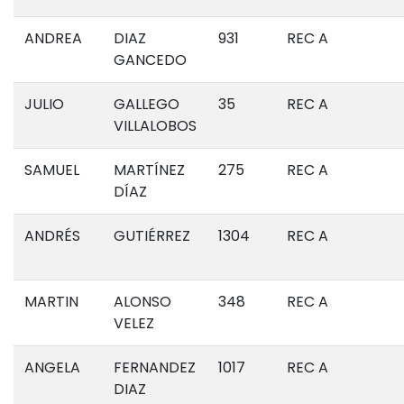
ANDREA
DIAZ
931
REC A
GANCEDO
JULIO
GALLEGO
35
REC A
VILLALOBOS
SAMUEL
MARTÍNEZ
275
REC A
DÍAZ
ANDRÉS
GUTIÉRREZ
1304
REC A
MARTIN
ALONSO
348
REC A
VELEZ
ANGELA
FERNANDEZ
1017
REC A
DIAZ