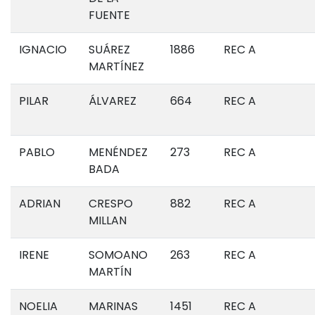
FUENTE
IGNACIO
SUÁREZ
1886
REC A
MARTÍNEZ
PILAR
ÁLVAREZ
664
REC A
PABLO
MENÉNDEZ
273
REC A
BADA
ADRIAN
CRESPO
882
REC A
MILLAN
IRENE
SOMOANO
263
REC A
MARTÍN
NOELIA
MARINAS
1451
REC A