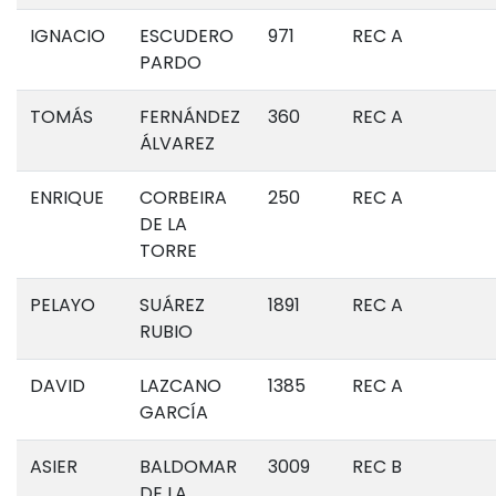
IGNACIO
ESCUDERO
971
REC A
PARDO
TOMÁS
FERNÁNDEZ
360
REC A
ÁLVAREZ
ENRIQUE
CORBEIRA
250
REC A
DE LA
TORRE
PELAYO
SUÁREZ
1891
REC A
RUBIO
DAVID
LAZCANO
1385
REC A
GARCÍA
ASIER
BALDOMAR
3009
REC B
DE LA